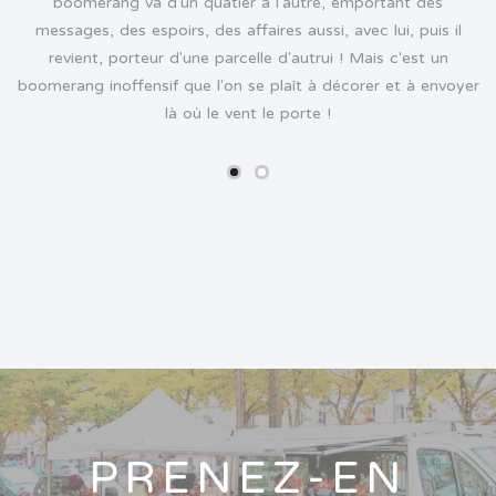
boomerang va d'un quatier à l'autre, emportant des
messages, des espoirs, des affaires aussi, avec lui, puis il
et
t
revient, porteur d'une parcelle d'autrui ! Mais c'est un
boomerang inoffensif que l'on se plaît à décorer et à envoyer
là où le vent le porte !
PRENEZ-EN